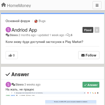
HomeMoney
Основной форум
Bugs
Andriod App
Fixed
0
Slawa
2 months ago
•
updated
1 week ago
•
6
Коли знову буде доступний застосунок в Play Market?
0
Follow
Answer
Slawa
3 weeks ago
Answer
На жаль, не працює