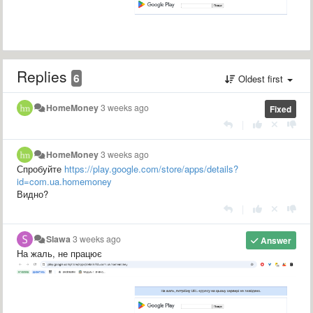
Replies
6
Oldest first
HomeMoney
3 weeks ago
Fixed
|
HomeMoney
3 weeks ago
Спробуйте
https://play.google.com/store/apps/details?
id=com.ua.homemoney
Видно?
|
Slawa
3 weeks ago
Answer
На жаль, не працює