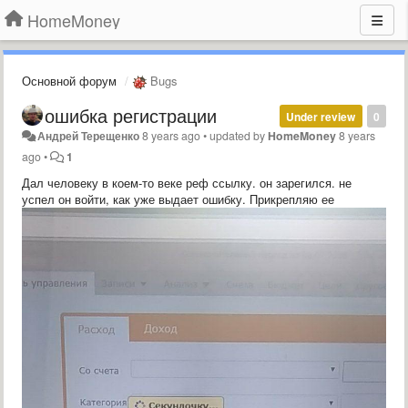
HomeMoney
Основной форум
Bugs
ошибка регистрации
Under review
0
Андрей Терещенко
8 years ago
•
updated by
HomeMoney
8 years
ago
•
1
Дал человеку в коем-то веке реф ссылку. он зарегился. не
успел он войти, как уже выдает ошибку. Прикрепляю ее