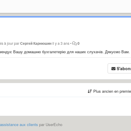
is à jour par
Сергей Карнюшин
il y a 3 ans
•
0
комендує Вашу домашню бухгалетерію для наших слухачів. Дякуємо Вам.
S'abon
Plus ancien en premi
'assistance aux clients
par UserEcho