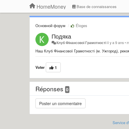
HomeMoney
Base de connaissances
Основной форум
Éloges
Подяка
Клуб Фінансової Грамотності
il y a 9 ans
•
m
Наш Клуб Фінансової Грамотності (м. Ужгород), ре
Voter
1
Réponses
0
Service d