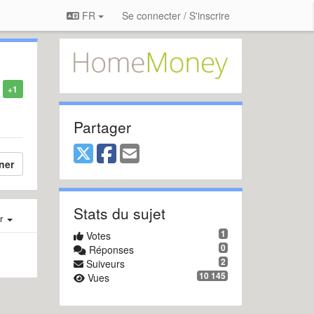
FR
Se connecter / S'inscrire
+1
Partager
ner
Stats du sujet
er
1
Votes
0
Réponses
2
Suiveurs
10 145
Vues