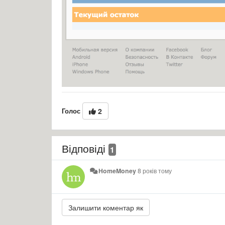
Голос
2
Відповіді
1
HomeMoney
8 років тому