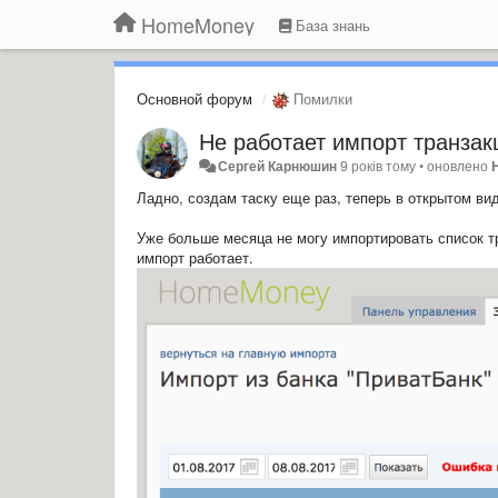
HomeMoney
База знань
Основной форум
Помилки
Не работает импорт транзак
Сергей Карнюшин
9 років тому
•
оновлено
Ладно, создам таску еще раз, теперь в открытом вид
Уже больше месяца не могу импортировать список тр
импорт работает.