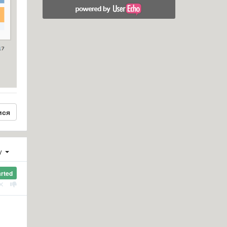
ися
ху
arted