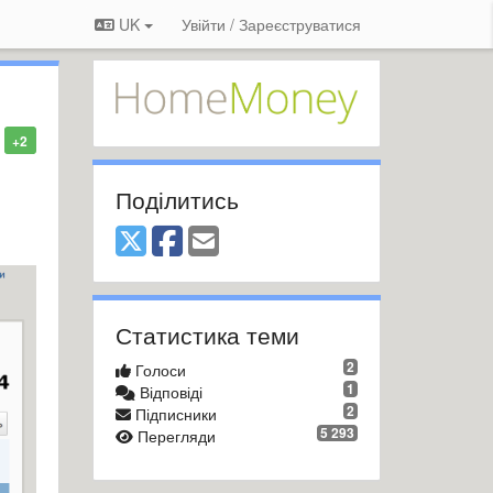
UK
Увійти / Зареєструватися
+2
Поділитись
Статистика теми
2
Голоси
1
Відповіді
2
Підписники
5 293
Перегляди