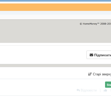
Підписат
Старі звер
St
Відповісти
|