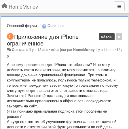
HomeMoney
Основной форум
Questions
Приложение для iPhone
Résolu
0
ограниченное
Светлана
il y a 13 ans
•
mis à jour par
HomeMoney
il y a 11 ans
•
5
А почему приложение для iPhone так обрезали? Я не могу
добавить счета или категории, не могу посмотреть аналитику,
вообще доченька ограниченный функционал. При этом я
компьютером не пользуюсь, пользуюсь только телефоном, и
теперь мне прежде чем ввести какую то транзакцию по новому
счету нужно для начала этот счет завести с компьютера.
Зачем так? Раньше (2года назад) я пользовалась
исключительно приложением в айфоне без необходимости
заходить на сайт..
Я так понимаю премиальная подписка этой проблемы не
решает?
А судя по ответам об улучшении функциональности годичной
давности и отсутствии этой функциональности по сей день -