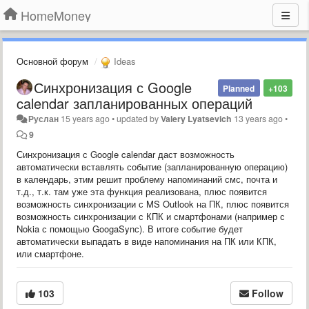
HomeMoney
Основной форум
Ideas
Синхронизация с Google
Planned
+103
calendar запланированных операций
Руслан
15 years ago
•
updated by
Valery Lyatsevich
13 years ago
•
9
Синхронизация с Google calendar даст возможность
автоматически вставлять событие (запланированную операцию)
в календарь, этим решит проблему напоминаний смс, почта и
т.д., т.к. там уже эта функция реализована, плюс появится
возможность синхронизации с MS Outlook на ПК, плюс появится
возможность синхронизации с КПК и смартфонами (например с
Nokia с помощью GoogaSynс). В итоге событие будет
автоматически выпадать в виде напоминания на ПК или КПК,
или смартфоне.
103
Follow