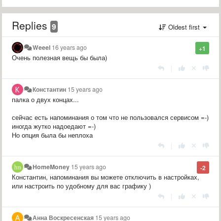
Replies
9
Oldest first
Weeel
16 years ago
+1
Очень полезная вещь бы была)
|
Константин
15 years ago
палка о двух концах...
сейчас есть напоминания о том что не пользовался сервисом =-)
иногда жутко надоедают =-)
Но опция была бы неплоха
|
HomeMoney
15 years ago
-2
Константин, напоминания вы можете отключить в настройках,
или настроить по удобному для вас графику )
|
Анна Воскресенская
15 years ago