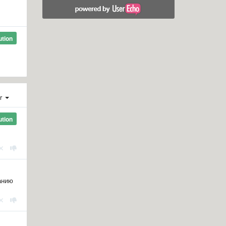
ution
er
ution
анию