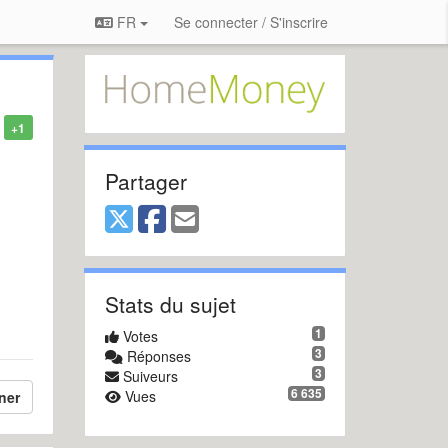
FR
Se connecter / S'inscrire
+1
Partager
Stats du sujet
1
Votes
3
Réponses
3
Suiveurs
6 635
Vues
ner