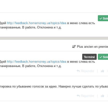
Sol
 Идей
http://feedback.homemoney.ua/topics/idea
в меню слева есть
анированные, В работе, Отклонена и т.д.
Plus ancien en premi
Terminé
Sol
 Идей
http://feedback.homemoney.ua/topics/idea
в меню слева есть
анированные, В работе, Отклонена и т.д.
Répondre
|
ртировка по убыванию голосов за идею. Наверно лучше сделать по убыв
Répondre
|