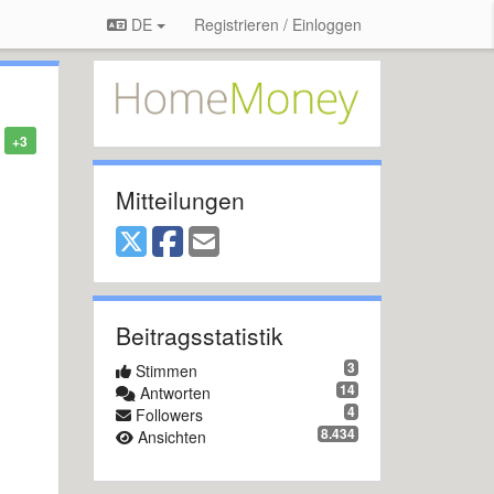
DE
Registrieren / Einloggen
+3
Mitteilungen
Beitragsstatistik
3
Stimmen
14
Antworten
4
Followers
8.434
Ansichten