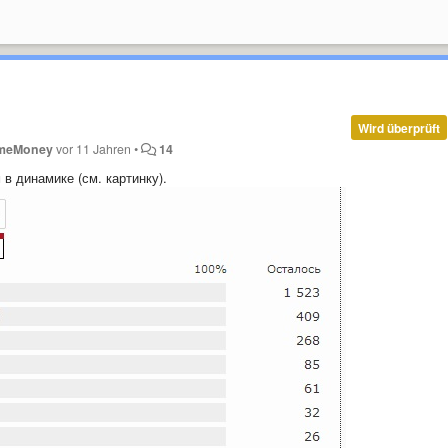
Wird überprüft
meMoney
vor 11 Jahren
•
14
 в динамике (см. картинку).