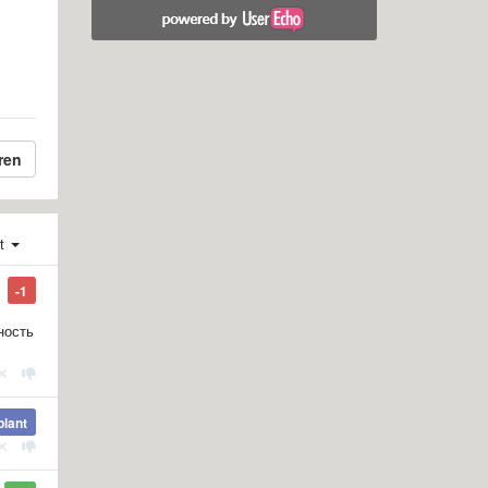
ren
st
-1
ность
plant