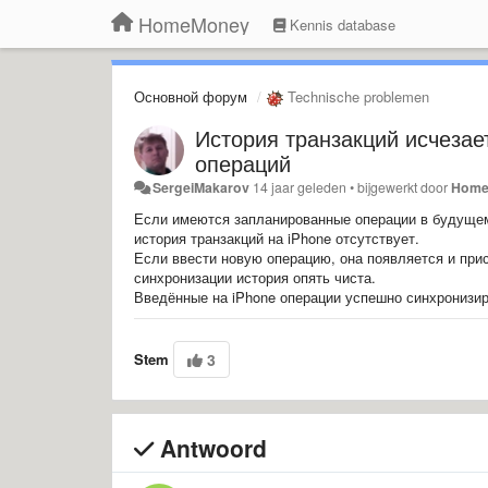
HomeMoney
Kennis database
Основной форум
Technische problemen
История транзакций исчезае
операций
SergeiMakarov
14 jaar geleden
•
bijgewerkt door
Home
Если имеются запланированные операции в будущем (
история транзакций на iPhone отсутствует.
Если ввести новую операцию, она появляется и при
синхронизации история опять чиста.
Введённые на iPhone операции успешно синхронизиру
Stem
3
Antwoord