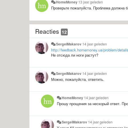
HomeMoney
13 jaar geleden
Проверьте пожалуйста. Проблема должна б
Reacties
12
SergeiMakarov
14 jaar geleden
http://feedback.homemoney.ua/problem/details
Не отсюда ли ноги растут?
SergeiMakarov
14 jaar geleden
Можно, пожалуйста, ответить.
HomeMoney
14 jaar geleden
Прошу прощения за нескорый ответ. Пр
SergeiMakarov
14 jaar geleden
У меня 52 запланированных операции (е