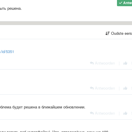
Antw
ыть решена.
Oudste eer
/id/5351
Antwoorden
|
Antwoorden
|
облема будет решена в ближайшем обновлении.
Antwoorden
|
сли верить веб-интерфейсу). Что, определённо, меньше 100.