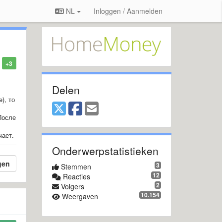
NL
Inloggen / Aanmelden
+3
Delen
), то
После
чает.
Onderwerpstatistieken
gen
3
Stemmen
12
Reacties
2
Volgers
10.154
Weergaven