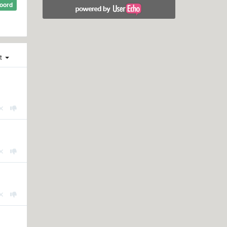
oord
st