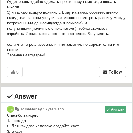
будет очень удобно сделать просто пару пометок, записать
мысли...
5) я таскаю всякую всячину с Ebay на заказ, соответственно
накидывая за свои услуги, как можно посмотреть разницу между
потраченными деньгами(когда я покупаю), и
полученными(наличные с покупателя), тобиш сколько я
заработал? если такова нет, тоже хотелось бы увидеть...
если что-то реализовано, и я не заметил, не серчайте, ткните
носом )
Заранее благодарен!
3
Follow
Answer
HomeMoney
16 years ago
Answer
Спасибо за идеи:
1. Пока да
2. Для каждого человека создайте счет
3. Будет