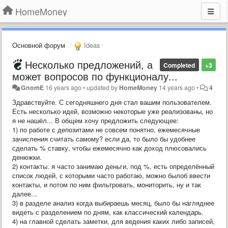
HomeMoney
Основной форум
Ideas
Несколько предложений, а
Completed
+3
может вопросов по функционалу...
GnomE
16 years ago
•
updated by
HomeMoney
14 years ago
•
4
Здравствуйте. С сегодняшнего дня стал вашим пользователем.
Есть несколько идей, возможно некоторые уже реализованы, но
я не нашёл... В общем хочу предложить следующее:
1) по работе с депозитами не совсем понятно, ежемесячные
зачисления считать самому? если да, то было бы удобнее
сделать % ставку, чтобы ежемесячно как доход плюсовались
денюжки.
2) контакты. я часто занимаю деньги, под %, есть определённый
список людей, с которыми часто работаю, можно былоб ввести
контакты, и потом по ним фильтровать, мониторить, ну и так
далее...
3) в разделе анализ когда выбираешь месяц, было бы нагляднее
видеть с разделением по дням, как классический календарь.
4) на главной сделать заметки, для ведения каких либо записей,