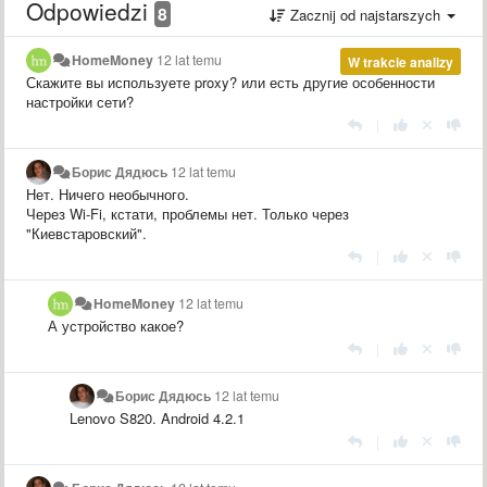
Odpowiedzi
8
Zacznij od najstarszych
HomeMoney
12 lat temu
W trakcie analizy
Скажите вы используете proxy? или есть другие особенности
настройки сети?
|
Борис Дядюсь
12 lat temu
Нет. Ничего необычного.
Через Wi-Fi, кстати, проблемы нет. Только через
"Киевстаровский".
|
HomeMoney
12 lat temu
А устройство какое?
|
Борис Дядюсь
12 lat temu
Lenovo S820. Android 4.2.1
|