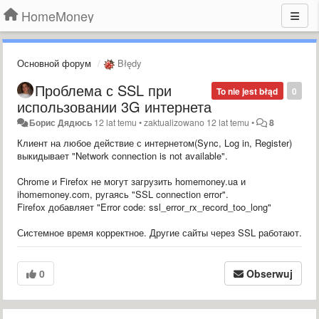
HomeMoney
Основной форум
Błędy
Проблема с SSL при
To nie jest błąd
0
использовании 3G интернета
Борис Дядюсь
12 lat temu
•
zaktualizowano
12 lat temu
•
8
Клиент на любое действие с интернетом(Sync, Log in, Register)
выкидывает "Network connection is not available".
Chrome и Firefox не могут загрузить homemoney.ua и
ihomemoney.com, ругаясь "SSL connection error".
Firefox добавляет "Error code: ssl_error_rx_record_too_long"
Системное время корректное. Другие сайты через SSL работают.
0
Obserwuj