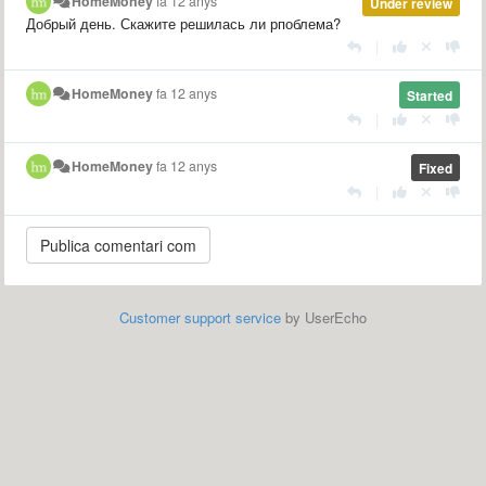
HomeMoney
fa 12 anys
Under review
Добрый день. Скажите решилась ли рпоблема?
|
HomeMoney
fa 12 anys
Started
|
HomeMoney
fa 12 anys
Fixed
|
Customer support service
by UserEcho