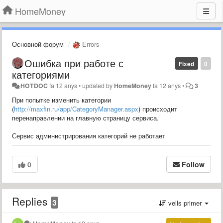
HomeMoney
Основной форум
Errors
Ошибка при работе с
Fixed
0
категориями
HOTDOC
fa 12 anys
•
updated by
HomeMoney
fa 12 anys
•
3
При попытке изменить категории
(
http://maxfin.ru/app/CategoryManager.aspx
) происходит
перенаправлении на главную страницу сервиса.
Сервис администрирования категорий не работает
0
Follow
Replies
3
vells primer