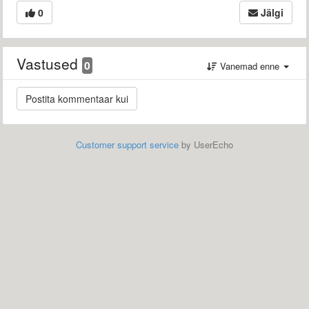
0
Jälgi
Vastused
0
Vanemad enne
Customer support service
by UserEcho