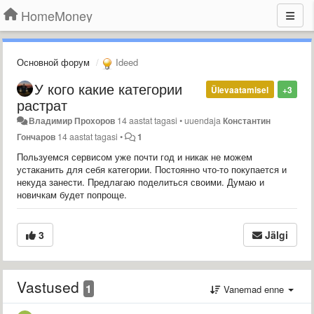
HomeMoney
Основной форум
Ideed
У кого какие категории
Ülevaatamisel
+3
растрат
Владимир Прохоров
14 aastat tagasi
•
uuendaja
Константин
Гончаров
14 aastat tagasi
•
1
Пользуемся сервисом уже почти год и никак не можем
устаканить для себя категории. Постоянно что-то покупается и
некуда занести. Предлагаю поделиться своими. Думаю и
новичкам будет попроще.
3
Jälgi
Vastused
1
Vanemad enne