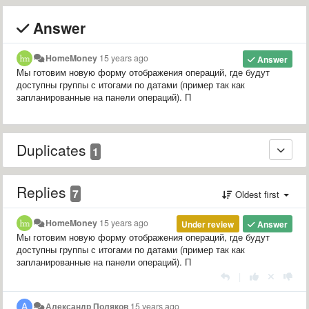
Answer
HomeMoney
15 years ago
Answer
Мы готовим новую форму отображения операций, где будут
доступны группы с итогами по датами (пример так как
запланированные на панели операций). П
Duplicates
1
Replies
7
Oldest first
HomeMoney
15 years ago
Under review
Answer
Мы готовим новую форму отображения операций, где будут
доступны группы с итогами по датами (пример так как
запланированные на панели операций). П
|
Александр Поляков
15 years ago