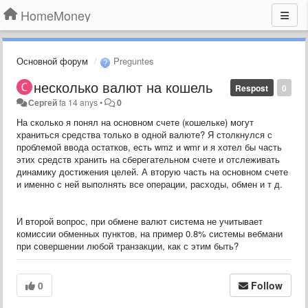
HomeMoney
Основной форум
Preguntes
несколько валют на кошель
Respost
0
Сергей
fa 14 anys
•
0
На сколько я понял на основном счете (кошельке) могут
храниться средства только в одной валюте? Я столкнулся с
проблемой ввода остатков, есть wmz и wmr и я хотел бы часть
этих средств хранить на сберегательном счете и отслеживать
динамику достижения целей. А вторую часть на основном счете
и именно с ней выполнять все операции, расходы, обмен и т д.
И второй вопрос, при обмене валют система не учитывает
комиссии обменных пунктов, на пример 0.8% системы вебмани
при совершении любой транзакции, как с этим быть?
0
Follow