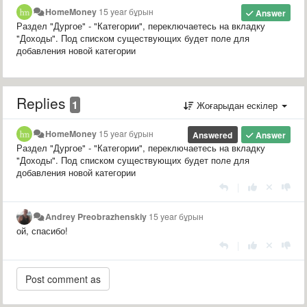
HomeMoney
15 year бұрын
Answer
Раздел "Дургое" - "Категории", переключаетесь на вкладку
"Доходы". Под списком существующих будет поле для
добавления новой категории
Replies
1
Жоғарыдан ескілер
HomeMoney
15 year бұрын
Answered
Answer
Раздел "Дургое" - "Категории", переключаетесь на вкладку
"Доходы". Под списком существующих будет поле для
добавления новой категории
|
Andrey Preobrazhenskiy
15 year бұрын
ой, спасибо!
|