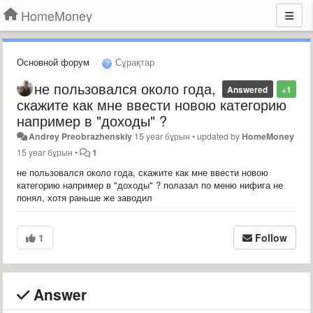
HomeMoney
Основной форум
Сұрақтар
не пользовался около года,
Answered
+1
скажите как мне ввести новою категорию
например в "доходы" ?
Andrey Preobrazhenskiy
15 year бұрын
•
updated by
HomeMoney
15 year бұрын
•
1
не пользовался около года, скажите как мне ввести новою
категорию например в "доходы" ? полазал по меню нифига не
понял, хотя раньше же заводил
1
Follow
Answer