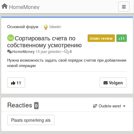
HomeMoney
Основной форум
Ideeën
Сортировать счета по
Under review
+11
собственному усмотрению
HomeMoney
15 jaar geleden
•
0
Нужна возможность задать свой порядок счетов при добавлении
новой операции
11
Volgen
Reacties
0
Oudste eerst