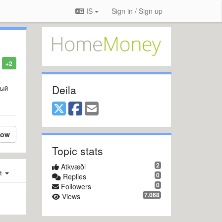
IS
Sign in / Sign up
+2
Deila
ный
low
Topic stats
2
Atkvæði
st
0
Replies
0
Followers
7.068
Views