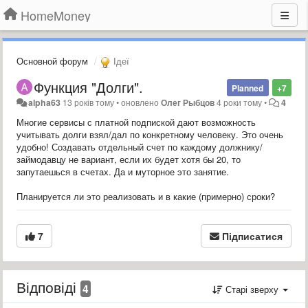
HomeMoney
Основной форум
Ідеї
Функция "Долги".
Planned
+7
alpha63
13 років тому
•
оновлено
Олег Рыбцов
4 роки тому
•
4
Многие сервисы с платной подпиской дают возможность
учитывать долги взял/дал по конкретному человеку. Это очень
удобно! Создавать отдельный счет по каждому должнику/
займодавцу не вариант, если их будет хотя бы 20, то
запутаешься в счетах. Да и муторное это занятие.
Планируется ли это реализовать и в какие (примерно) сроки?
7
Підписатися
Відповіді
4
Старі зверху