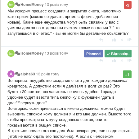
HomeMoney
13 років тому
-2
Мы ускорим процесс создания и закрытия счета, налогично
категориям (можно создавать прямо с формы добавления
новые). Какие еще неудобства могут быть связаны у вас с
учетом долгов по отдельным счетам кроме согдания ? " то
запутаешься в счетах." - вы не могли бы детальнее обьяснить?
|
HomeMoney
13 років тому
Planned
Відповідь
|
alpha63
13 років тому
+1
Во-первых: неудобство создание счета для каждого должника/
кредитора. А допустим если я дал/взял в долг 20 раз? Это
будет +20 счетов, согласитесь не очень удобно. Гораздо
удобнее будет ввести типа кнопочку с фукнцией "дать в
долг"/"вернуть долг"
Во-вторых: если привязаться к имени должника, можно будет
выводить списком кому должен я и кто мне должен. Вместо того
чтобы просматривать кучу созданных счетов, они то
показываются в общем списке.
В-третьих: после того как долг был возвращен, счет надо скрыть
(чтоб не наблюдать его постоянно). А если с человеком