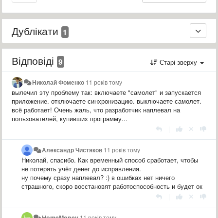
Дублікати
1
Відповіді
9
Старі зверху
Николай Фоменко
11 років тому
вылечил эту проблему так: включаете "самолет" и запускается
приложение. отключаете синхронизацию. выключаете самолет.
всё работает! Очень жаль, что разработчик наплевал на
пользователей, купивших программу...
|
Александр Чистяков
11 років тому
Николай, спасибо. Как временный способ сработает, чтобы
не потерять учёт денег до исправления.
ну почему сразу наплевал? :) в ошибках нет ничего
страшного, скоро восстановят работоспособность и будет ок
|
HomeMoney
11 років тому