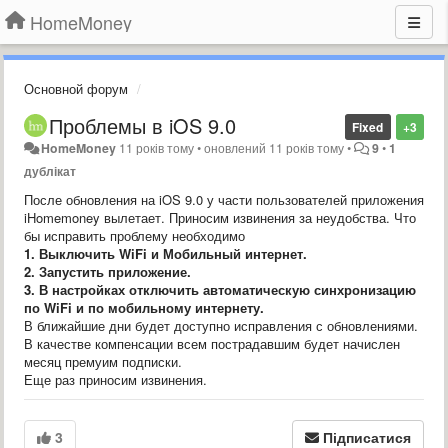
HomeMoney
Основной форум
Проблемы в iOS 9.0
Fixed
+3
HomeMoney
11 років тому
•
оновлений
11 років тому
•
9
•
1
дублікат
После обновления на iOS 9.0 у части пользователей приложения
iHomemoney вылетает. Приносим извинения за неудобства. Что
бы исправить проблему необходимо
1. Выключить WiFi и Мобильный интернет.
2. Запустить приложение.
3. В настройках
отключить
автоматическую синхронизацию
по WiFi и по мобильному интернету.
В ближайшие дни будет доступно исправления с обновлениями.
В качестве компенсации всем пострадавшим будет начислен
месяц премуим подписки.
Еще раз приносим извинения.
3
Підписатися