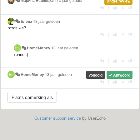
Марина Ясинецкая
13 jaar geleden
Under review
|
Елена
13 jaar geleden
готов же?
|
HomeMoney
13 jaar geleden
точно :)
|
HomeMoney
13 jaar geleden
Voltooid
Antwoord
|
Customer support service
by UserEcho