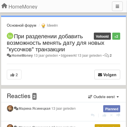
HomeMoney
Основной форум
Ideeën
При разделении добавить
Voltooid
+2
возможность менять дату для новых
"кусочков" транзакции
HomeMoney
13 jaar geleden
•
bijgewerkt
13 jaar geleden
•
2
2
Volgen
Reacties
2
Oudste eerst
Марина Ясинецкая
13 jaar geleden
Planned
|