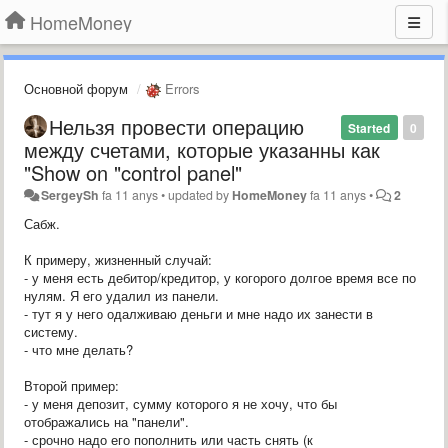
HomeMoney
Основной форум
Errors
Нельзя провести операцию
Started
0
между счетами, которые указанны как
"Show on "control panel"
SergeySh
fa 11 anys
•
updated by
HomeMoney
fa 11 anys
•
2
Сабж.
К примеру, жизненный случай:
- у меня есть дебитор/кредитор, у когорого долгое время все по
нулям. Я его удалил из панели.
- тут я у него одалживаю деньги и мне надо их занести в
систему.
- что мне делать?
Второй пример:
- у меня депозит, сумму которого я не хочу, что бы
отображались на "панели".
- срочно надо его пополнить или часть снять (к