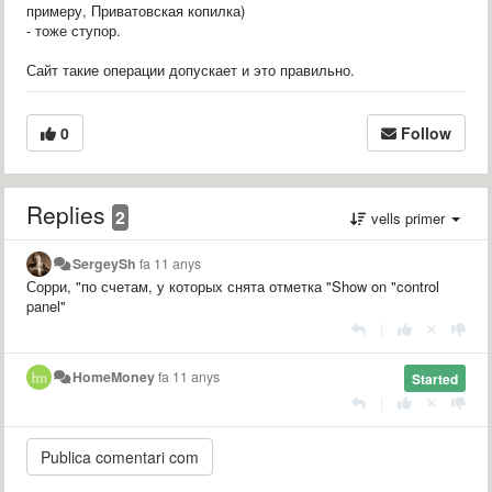
примеру, Приватовская копилка)
- тоже ступор.
Сайт такие операции допускает и это правильно.
0
Follow
Replies
2
vells primer
SergeySh
fa 11 anys
Сорри, "по счетам, у которых снята отметка "Show on "control
panel"
|
HomeMoney
fa 11 anys
Started
|