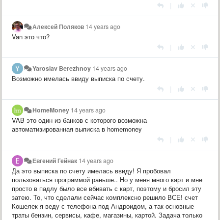
|
Алексей Поляков
14 years ago
Van это что?
|
Yaroslav Berezhnoy
14 years ago
Возможно имелась ввиду выписка по счету.
|
HomeMoney
14 years ago
VAB это один из банков с которого возможна
автоматизированная выписка в homemoney
|
Евгений Гейнак
14 years ago
Да это выписка по счету имелась ввиду! Я пробовал
пользоваться программой раньше.. Но у меня много карт и мне
просто в падлу было все вбивать с карт, поэтому и бросил эту
затею. То, что сделали сейчас комплексно решило ВСЕ! счет
Кошелек я веду с телефона под Андроидом, а так основные
траты бензин, сервисы, кафе, магазины, картой. Задача только