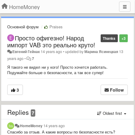
HomeMoney
Основной форум
Praises
Просто офигезно! Народ
Thanks
+3
импорт VAB это реально круто!
Евгений Гейнак
14 years ago
•
updated by
Марина Ясинецкая
13
years ago
•
7
Я такого не видел ни у кого! Просто хочется работать.
Подумайте больше о безопасности, а так все супер!
3
Follow
Replies
7
Oldest first
HomeMoney
14 years ago
Спасибо за отзыв. А какие вопросы по безопасности есть?