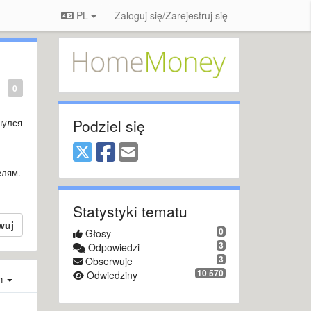
PL
Zaloguj się/Zarejestruj się
0
Podziel się
нулся
елям.
Statystyki tematu
wuj
0
Głosy
3
Odpowiedzi
3
Obserwuje
10 570
Odwiedziny
ch