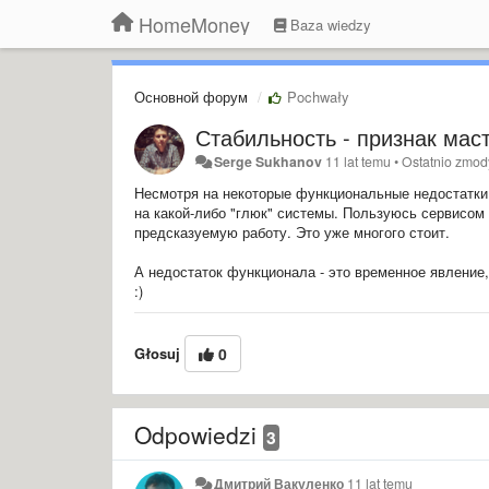
HomeMoney
Baza wiedzy
Основной форум
Pochwały
Стабильность - признак мас
Serge Sukhanov
11 lat temu
•
Ostatnio zmod
Несмотря на некоторые функциональные недостатки, 
на какой-либо "глюк" системы. Пользуюсь сервисом 
предсказуемую работу. Это уже многого стоит.
А недостаток функционала - это временное явление
:)
Głosuj
0
Odpowiedzi
3
Дмитрий Вакуленко
11 lat temu