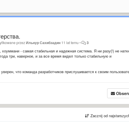
терства.
yfikowane przez
Ильнур Сахибзадин
11 lat temu
•
3
хоуммани - самая стабильная и надежная система. Я ни разу(!) не натк
года три, наверное, и за все время видел только стабильную и
, уверен, что команда разработчиков прислушивается к своим пользоват
Obser
Zacznij od najstarszy