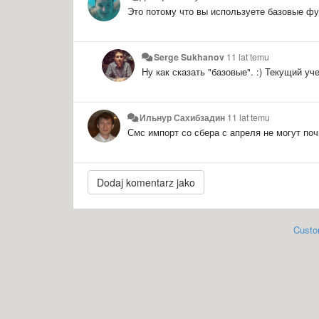
Это потому что вы используете базовые фун
Serge Sukhanov
11 lat temu
Ну как сказать "базовые". :) Текущий уч
Ильнур Сахибзадин
11 lat temu
Смс импорт со сбера с апреля не могут поч
Custo