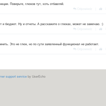
кции. Поверьте, глюков тут, хоть отбавляй.
Odpowiedz
|
ет и бюджет. Ну и отчеты. А расскажите о глюках, может не замечаю. :)
Odpowiedz
|
инить. Это не глюк, но по сути заявленный функционал не работает.
Odpowiedz
|
mer support service
by UserEcho