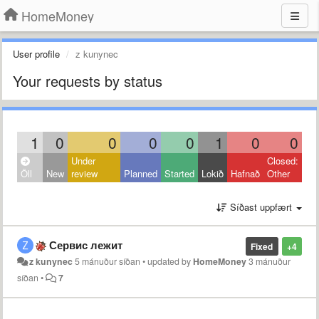
HomeMoney
User profile
z kunynec
Your requests by status
1
0
0
0
0
1
0
0
Under
Closed:
Öll
New
review
Planned
Started
Lokið
Hafnað
Other
Síðast uppfært
Сервис лежит
Fixed
+4
z kunynec
5 mánuður síðan
•
updated by
HomeMoney
3 mánuður
síðan
•
7