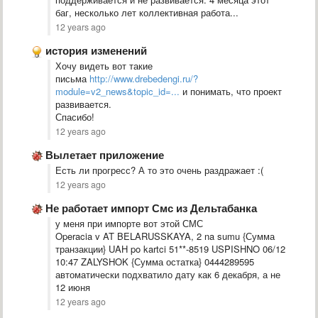
баг, несколько лет коллективная работа...
12 years ago
история изменений
Хочу видеть вот такие
письма
http://www.drebedengi.ru/?
module=v2_news&topic_id=...
и понимать, что проект
развивается.
Спасибо!
12 years ago
Вылетает приложение
Есть ли прогресс? А то это очень раздражает :(
12 years ago
Не работает импорт Смс из Дельтабанка
у меня при импорте вот этой СМС
Operacia v AT BELARUSSKAYA, 2 na sumu {Сумма
транзакции} UAH po kartci 51**-8519 USPISHNO 06/12
10:47 ZALYSHOK {Сумма остатка} 0444289595
автоматически подхватило дату как 6 декабря, а не
12 июня
12 years ago