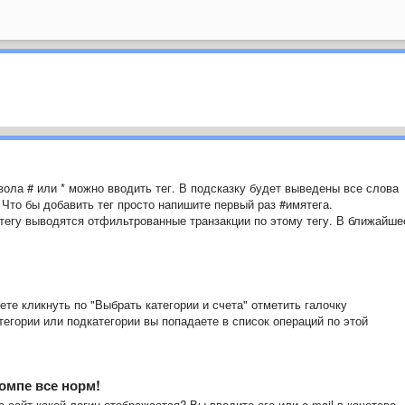
ола # или * можно вводить тег. В подсказку будет выведены все слова
 Что бы добавить тег просто напишите первый раз #имятега.
 тегу выводятся отфильтрованные транзакции по этому тегу. В ближайше
те кликнуть по "Выбрать категории и счета" отметить галочку
атегории или подкатегории вы попадаете в список операций по этой
компе все норм!
 сайт какой логин отображается? Вы вводите его или e-mail в качетсве