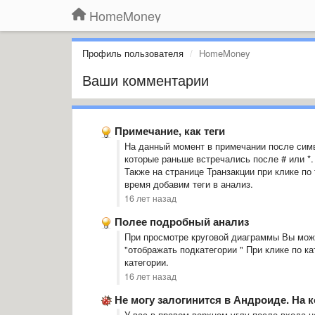
HomeMoney
Профиль пользователя
HomeMoney
Ваши комментарии
Примечание, как теги
На данный момент в примечании после симв
которые раньше встречались после # или *.
Также на странице Транзакции при клике по
время добавим теги в анализ.
16 лет назад
Полее подробный анализ
При просмотре круговой диаграммы Вы може
"отображать подкатегории " При клике по к
категории.
16 лет назад
Не могу залогинится в Андроиде. На 
У вас в правом верхнем углу после входа на