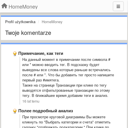
HomeMoney
Profil użytkownika
HomeMoney
Twoje komentarze
Примечание, как теги
На данный момент в примечании после символа #
или * можно вводить тег. В подсказку будет
выведены все слова которые раньше встречались
после # или *. Что бы добавить тег просто напишите
первый раз #имятега.
Также на странице Транзакции при клике по тегу
выводятся отфильтрованные транзакции по этому
тегу. В ближайшее время добавим теги в анализ.
16 lat temu
Полее подробный анализ
При просмотре круговой диаграммы Вы можете
кликнуть по "Выбрать категории и счета" отметить
галочку "отображать подкатегории " При клике по