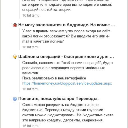
категории или подкатегории вы попадаете в список
операций по этой категории.
16 lat temu
Не могу залогинится в Андроиде. На компе все норм!
У вас в правом верхнем углу после входа на сайт
какой логин отображается? Вы вводите его или e-
mail в качетсве логина?
16 lat temu
Шаблоны операций - быстрые кнопки для добавления
Спасибо, назовем это "шаблонами операций", будет
реализовано в следующих версиях мобильных
клиентов.
Пока реализовано в веб интерфейсе
https://homemoney.ua/blog/post/service-updates.aspx
16 lat temu
Поясните, пожалуйста про Переводы.
Счета можно разделить на бюджетные и не
бюджетные. Переводы между этими группами
счетов можно бюджетировать. Не бюджетные счета
это например кредиты, депозиты, сбережения.
16 lat temu